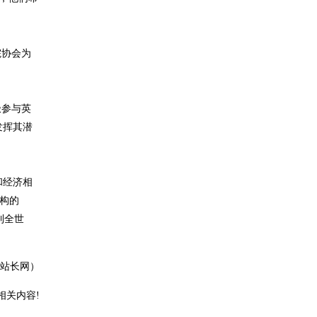
院协会为
极参与英
分发挥其潜
和经济相
机构的
到全世
站长网）
相关内容!