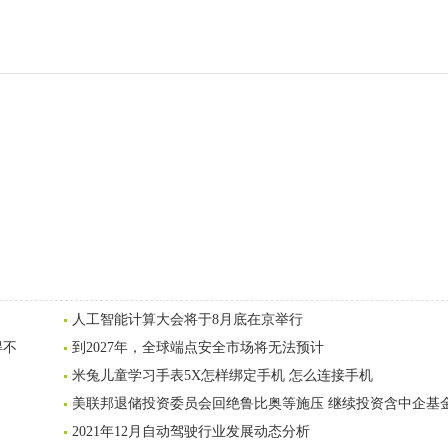
人工智能计算大会将于8月底在京举行
得不
到2027年，全球端点安全市场将无法预计
米兔儿童学习手表5X怎样绑定手机 怎么连接手机
美联邦退储投资委员会回绝鲁比奥等施压 继续投资含中企基
2021年12月自动驾驶行业发展动态分析