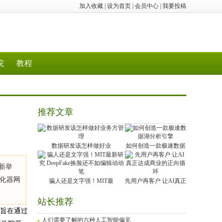
加入收藏
|
设为首页
|
会员中心
|
我要投稿
院
教程
推荐文章
数据研发该怎样做好业
如何创造一款极速数据
项新举
化器网
骗人还是文字强！MIT最
先用户再客户 让AI真正
站长推荐
，旨在通过
人们需要了解的六种人工智能偏见