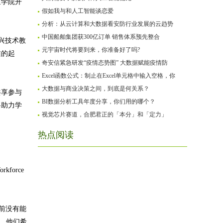
区学院开
假如我与和人工智能谈恋爱
分析：从云计算和大数据看安防行业发展的云趋势
中国船舶集团获300亿订单 销售体系预先整合
新兴技术教
元宇宙时代将要到来，你准备好了吗?
维的起
奇安信紧急研发“疫情态势图” 大数据赋能疫情防
Excel函数公式：制止在Excel单元格中输入空格，你
大数据与商业决策之间，到底是何关系？
共享参与
BI数据分析工具年度分享，你们用的哪个？
将助力学
视觉芯片赛道，合肥君正的「本分」和「定力」
热点阅读
force
前没有能
，他们希