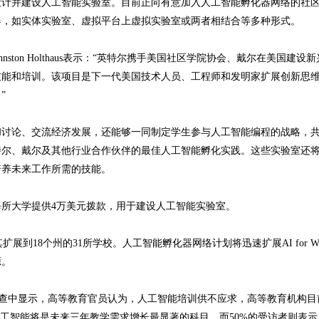
设计并建设人工智能实验室。目前正向有意加入人工智能孵化器网络的社
器，如实体实验室、虚拟平台上虚拟实验室或两者相结合等多种形式。
nston Holthaus表示：“英特尔携手美国社区学院协会、戴尔在美国建设
技能和培训。该项目是下一代美国技术人员、工程师和发明家扩展创新思
”
讨论、交流经济发展，还能够一同制定学生参与人工智能编程的战略，
特尔、戴尔及其他行业合作伙伴的最佳人工智能孵化实践。这些实验室还
培养未来工作所需的技能。
所大学提供4万美元拨款，用于建设人工智能实验室。
其扩展到18个州的31所学校。人工智能孵化器网络计划将迅速扩展AI for Work
源。
p调查中显示，高等教育官员认为，人工智能培训供不应求，高等教育机构目
人工智能将是未来三年教学需求增长最显著的科目。而50%的受访者则表示